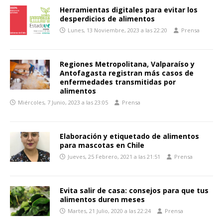
Herramientas digitales para evitar los
desperdicios de alimentos
Lunes, 13 Noviembre, 2023 a las 22:20
Prensa
Regiones Metropolitana, Valparaíso y
Antofagasta registran más casos de
enfermedades transmitidas por
alimentos
Miércoles, 7 Junio, 2023 a las 23:05
Prensa
Elaboración y etiquetado de alimentos
para mascotas en Chile
Jueves, 25 Febrero, 2021 a las 21:51
Prensa
Evita salir de casa: consejos para que tus
alimentos duren meses
Martes, 21 Julio, 2020 a las 22:24
Prensa