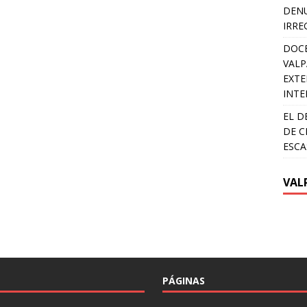
DENU
IRRE
DOCE
VALP
EXTE
INTE
EL D
DE C
ESCA
VAL
PÁGINAS