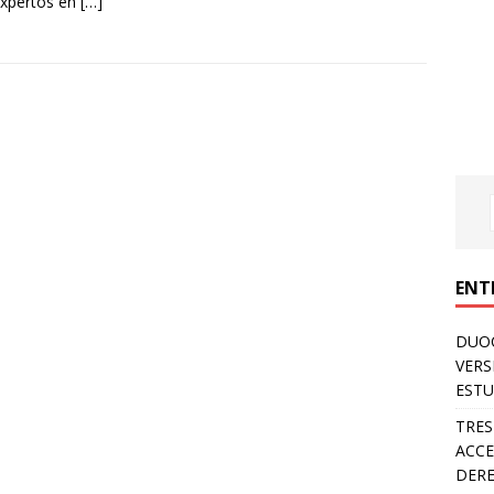
expertos en
[…]
ENT
DUOC
VERS
ESTU
TRES
ACCE
DERE