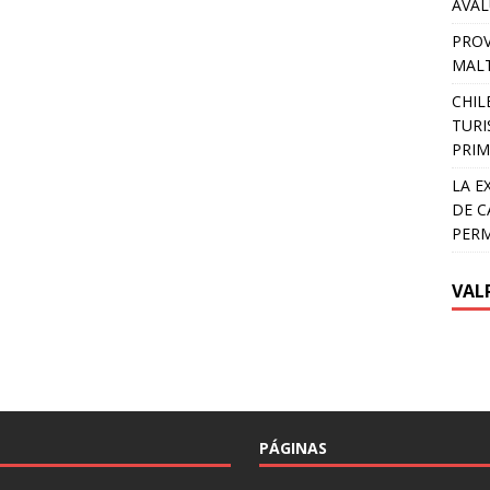
AVA
PROV
MALT
CHIL
TURI
PRIM
LA E
DE C
PER
VAL
PÁGINAS