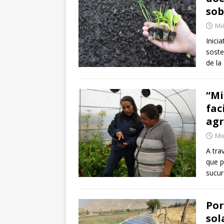
sob
Mié
Inici
soste
de la
“Mi
fac
agr
Mié
A tra
que p
sucur
Por
sol