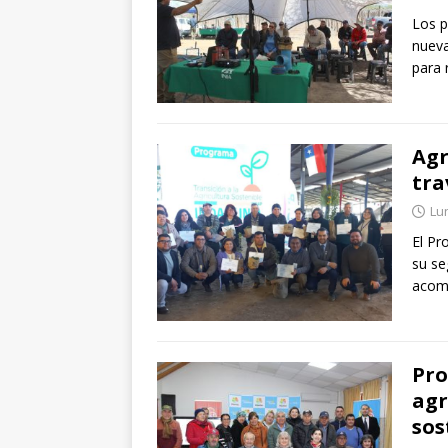
Los p
nueva
para 
Agr
tra
Lun
El Pr
su se
acomp
Pro
agr
sos