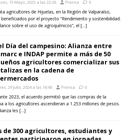
ves, 15 Mayo, 2025 a las 22:26
Prensa
0
ta agricultores de Hijuelas, en la Región de Valparaíso,
 beneficiados por el proyecto “Rendimiento y sostenibilidad:
lance sobre el uso de agroquímicos”, el
[…]
el Día del campesino: Alianza entre
marc e INDAP permite a más de 50
ueños agricultores comercializar sus
talizas en la cadena de
permercados
es, 29 Julio, 2024 a las 16:40
Prensa
0
ante 2023, el acuerdo permitió que las compras de la
a a los agricultores ascendieran a 1.253 millones de pesos.
alianza les
[…]
 de 300 agricultores, estudiantes y
entes participaron en jornadas