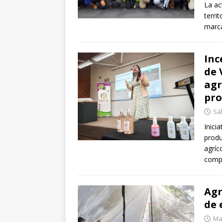
La ac
territ
marca
Inc
de 
agr
pro
Sá
Inici
produ
agríc
compe
Agr
de 
Mar