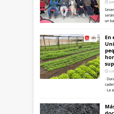
Jue
Sesen
serán
un ba
En 
Uni
peq
hor
su
Lun
· Dur
caden
· La 
Más
doc