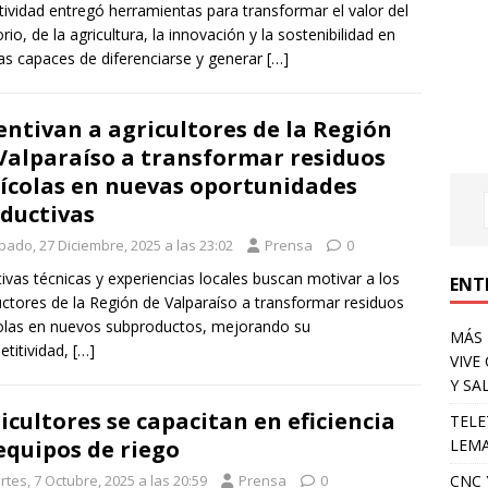
tividad entregó herramientas para transformar el valor del
orio, de la agricultura, la innovación y la sostenibilidad en
s capaces de diferenciarse y generar
[…]
entivan a agricultores de la Región
Valparaíso a transformar residuos
ícolas en nuevas oportunidades
ductivas
bado, 27 Diciembre, 2025 a las 23:02
Prensa
0
ativas técnicas y experiencias locales buscan motivar a los
ENT
ctores de la Región de Valparaíso a transformar residuos
olas en nuevos subproductos, mejorando su
MÁS 
titividad,
[…]
VIVE
Y SA
icultores se capacitan en eficiencia
TELE
LEMA
equipos de riego
CNC 
tes, 7 Octubre, 2025 a las 20:59
Prensa
0