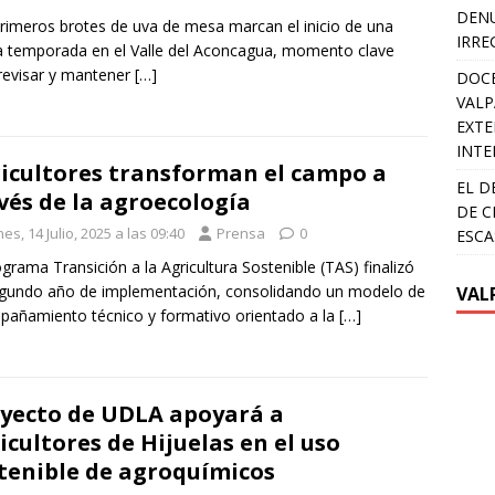
DENU
rimeros brotes de uva de mesa marcan el inicio de una
IRRE
 temporada en el Valle del Aconcagua, momento clave
revisar y mantener
[…]
DOCE
VALP
EXTE
INTE
icultores transforman el campo a
EL D
vés de la agroecología
DE C
es, 14 Julio, 2025 a las 09:40
Prensa
0
ESCA
ograma Transición a la Agricultura Sostenible (TAS) finalizó
gundo año de implementación, consolidando un modelo de
VAL
añamiento técnico y formativo orientado a la
[…]
yecto de UDLA apoyará a
icultores de Hijuelas en el uso
tenible de agroquímicos