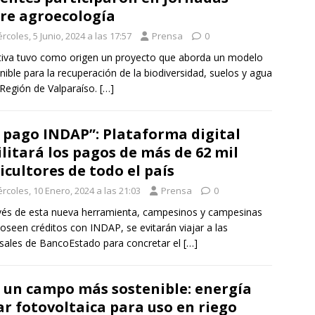
re agroecología
rcoles, 5 Junio, 2024 a las 17:57
Prensa
0
ativa tuvo como origen un proyecto que aborda un modelo
nible para la recuperación de la biodiversidad, suelos y agua
 Región de Valparaíso.
[…]
 pago INDAP”: Plataforma digital
ilitará los pagos de más de 62 mil
icultores de todo el país
rcoles, 10 Enero, 2024 a las 21:03
Prensa
0
vés de esta nueva herramienta, campesinos y campesinas
oseen créditos con INDAP, se evitarán viajar a las
sales de BancoEstado para concretar el
[…]
 un campo más sostenible: energía
ar fotovoltaica para uso en riego