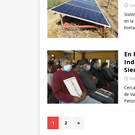
Lu
Siste
en la
horta
En 
Ind
Sie
Vie
Cerca
de Va
Peto
1
2
»