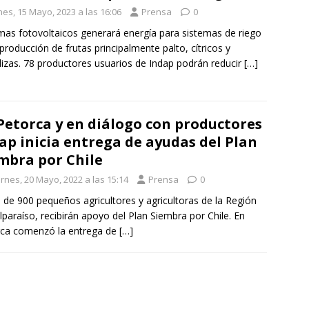
nes, 15 Mayo, 2023 a las 16:06
Prensa
0
mas fotovoltaicos generará energía para sistemas de riego
 producción de frutas principalmente palto, cítricos y
lizas. 78 productores usuarios de Indap podrán reducir
[…]
Petorca y en diálogo con productores
ap inicia entrega de ayudas del Plan
mbra por Chile
rnes, 20 Mayo, 2022 a las 15:14
Prensa
0
 de 900 pequeños agricultores y agricultoras de la Región
lparaíso, recibirán apoyo del Plan Siembra por Chile. En
rca comenzó la entrega de
[…]