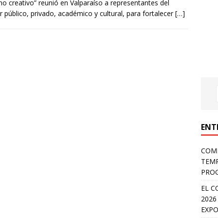
mo creativo” reunió en Valparaíso a representantes del
r público, privado, académico y cultural, para fortalecer
[…]
ENT
COMP
TEMP
PROG
EL C
2026
EXPO