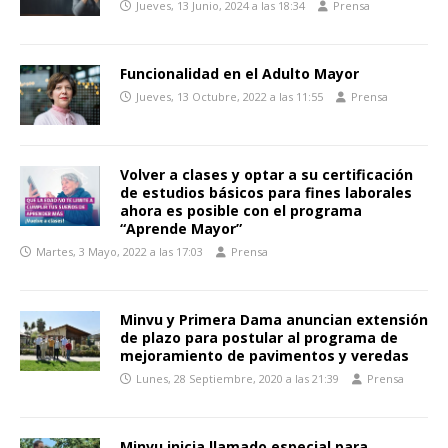
Jueves, 13 Junio, 2024 a las 18:34
Prensa
Funcionalidad en el Adulto Mayor
Jueves, 13 Octubre, 2022 a las 11:55
Prensa
Volver a clases y optar a su certificación
de estudios básicos para fines laborales
ahora es posible con el programa
“Aprende Mayor”
Martes, 3 Mayo, 2022 a las 17:03
Prensa
Minvu y Primera Dama anuncian extensión
de plazo para postular al programa de
mejoramiento de pavimentos y veredas
Lunes, 28 Septiembre, 2020 a las 21:39
Prensa
Minvu inicia llamado especial para