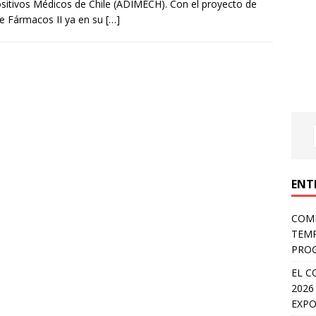
sitivos Médicos de Chile (ADIMECH). Con el proyecto de
e Fármacos II ya en su
[…]
ENT
COMP
TEMP
PROG
EL C
2026
EXPO