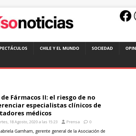
SPECTÁCULOS
CHILE Y EL MUNDO
SOCIEDAD
OPIN
 de Fármacos II: el riesgo de no
erenciar especialistas clínicos de
itadores médicos
tes, 18 Agosto, 2020 a las 15:23
Prensa
0
abriela Garnham, gerente general de la Asociación de