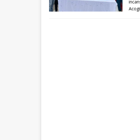
incan
Acogi