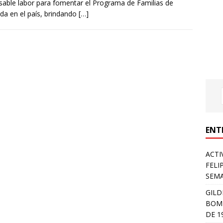
sable labor para fomentar el Programa de Familias de
da en el país, brindando
[…]
ENT
ACTI
FELI
SEM
GILD
BOMB
DE 1