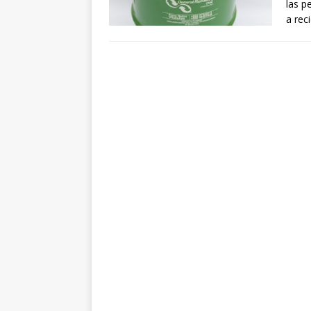
las p
a rec