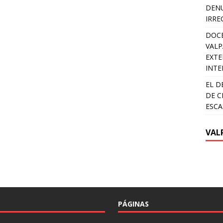
DENU
IRRE
DOCE
VALP
EXTE
INTE
EL D
DE C
ESCA
VAL
PÁGINAS