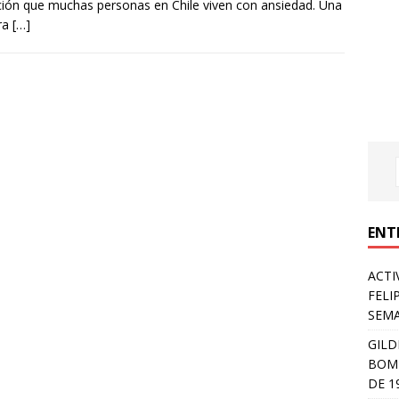
ción que muchas personas en Chile viven con ansiedad. Una
ra
[…]
ENT
ACTI
FELI
SEM
GILD
BOMB
DE 1