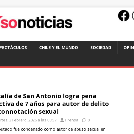
SPECTÁCULOS
CHILE Y EL MUNDO
SOCIEDAD
OPIN
calía de San Antonio logra pena
ctiva de 7 años para autor de delito
connotación sexual
tes, 3 Febrero, 2026 a las 08:57
Prensa
0
putado fue condenado como autor de abuso sexual en