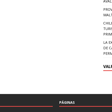
AVA
PROV
MALT
CHIL
TURI
PRIM
LA E
DE C
PER
VAL
PÁGINAS