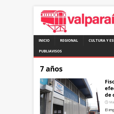
INICIO
REGIONAL
CULTURA Y E
PUBLIAVISOS
7 años
Fis
efe
de 
Mar
El im