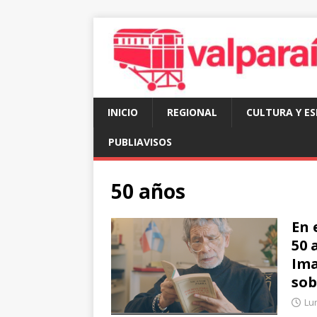
INICIO
REGIONAL
CULTURA Y E
PUBLIAVISOS
50 años
En 
50 
Ima
sob
Lu