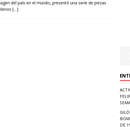
magen del país en el mundo, presentó una serie de piezas
hilenos
[…]
ENT
ACTI
FELI
SEM
GILD
BOMB
DE 1